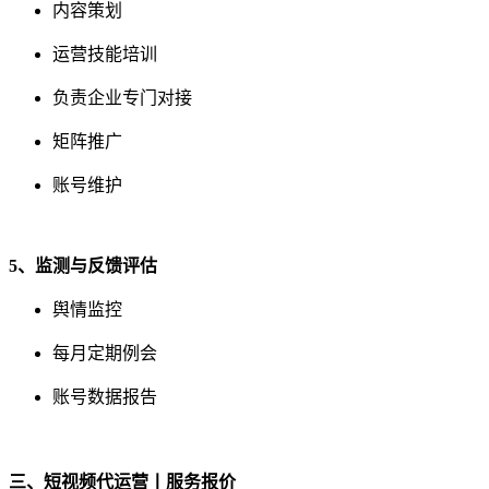
内容策划
运营技能培训
负责企业专门对接
矩阵推广
账号维护
5、监测与反馈评估
舆情监控
每月定期例会
账号数据报告
三、短视频代运营丨服务报价