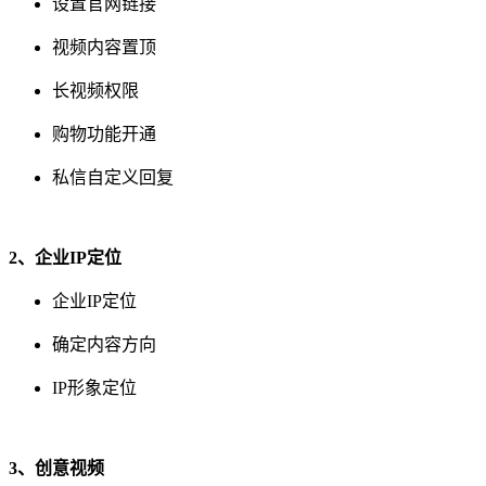
设置官网链接
视频内容置顶
长视频权限
购物功能开通
私信自定义回复
2、企业IP定位
企业IP定位
确定内容方向
IP形象定位
3、创意视频