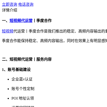
立即咨询
电话咨询
详情介绍
一、
短视频代运营
丨季度合作
短视频
代运营丨季度合作是我们推出的稳定、高频内容输出的套
季度合作能保持稳定、高频内容输出，同时在效果上有明显感
二、短视频代运营丨服务内容
1、账号基础建设
企业蓝v认证
账号个性定制
POI 地址认领