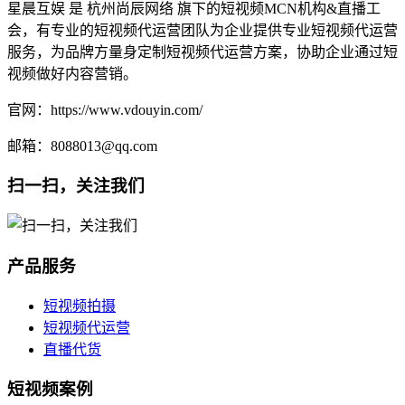
星晨互娱 是 杭州尚辰网络 旗下的短视频MCN机构&直播工
会，有专业的短视频代运营团队为企业提供专业短视频代运营
服务，为品牌方量身定制短视频代运营方案，协助企业通过短
视频做好内容营销。
官网：https://www.vdouyin.com/
邮箱：8088013@qq.com
扫一扫，关注我们
产品服务
短视频拍摄
短视频代运营
直播代货
短视频案例