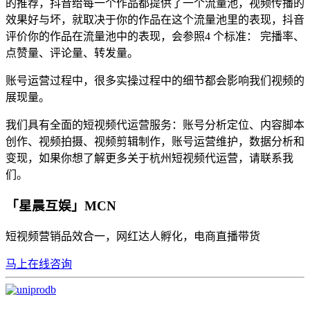
的推荐，抖音给每一个作品都提供了一个流量池，视频传播的
效果好与坏，就取决于你的作品在这个流量池里的表现，抖音
评价你的作品在流量池中的表现，会参照4 个标准： 完播率、
点赞量、评论量、转发量。
账号运营过程中，很多实操过程中的细节都会影响我们视频的
展现量。
我们具有全面的短视频代运营服务：账号分析定位、内容脚本
创作、视频拍摄、视频剪辑制作，账号运营维护，数据分析和
变现，如果你想了解更多关于杭州短视频代运营，请联系我
们。
「星晨互娱」MCN
短视频营销品效合一，网红达人孵化，电商直播带货
马上在线咨询