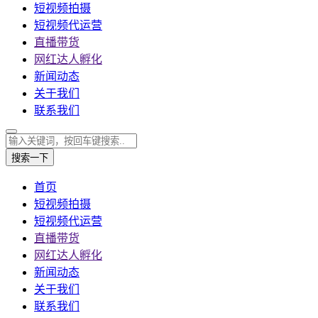
短视频拍摄
短视频代运营
直播带货
网红达人孵化
新闻动态
关于我们
联系我们
搜索一下
首页
短视频拍摄
短视频代运营
直播带货
网红达人孵化
新闻动态
关于我们
联系我们