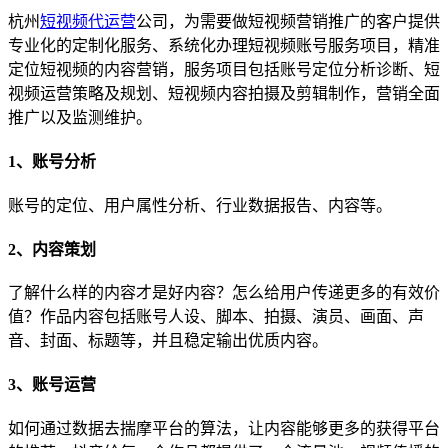
杭州
短视频代运营
公司，为需要做短视频营销推广的客户提供
专业化的定制化服务、系统化办理短视频账号服务项目，精准
定位短视频的内容营销，服务项目包括账号定位分析诊断、短
视频运营策略及规划、短视频内容拍摄及剪辑制作，营销全面
推广以及监测维护。
1、账号分析
账号的定位、用户属性分析、行业数据报告、内容等。
2、内容策划
了解什么样的内容才是好内容？怎么给用户传递更多的有效价
值？作品内容包括账号人设、脚本、拍摄、演员、画面、声
音、封面、标题等，并且稳定输出优质内容。
3、账号运营
如何通过数据去揣摩平台的算法，让内容能够更多的获得平台