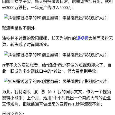
田园仙女李子柒，每天拍拍做饭日常，后期调色加音乐，就引
来3000万铁粉，一年光广告收入5000万！
就连明星也不例外：
演技并不讨喜的欧阳娜娜，却因为制作的
短视频
太美而吸粉无
数，转头成了时尚圈新宠。
N年不火的演员张晋，给“娘娘”蔡少芬做的短视频却火了，自
此一跃成为多少迷妹口中的“老公”，代言费拿到手软！
为此，我特别羡（ji）慕（du）我的同事文文，作为一个视频
剪辑小能手：上个月，她用3个小时做出一个简约大气的企业
宣传短片，把我熬通宵做出来的宣传PPT,秒得渣都不剩；
类似这样的：