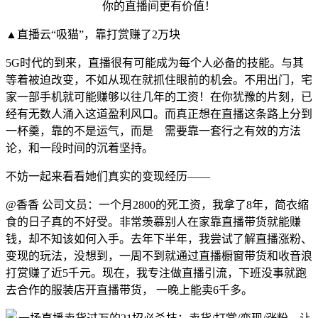
▲直播云“吸猫”，靠打赏赚了2万块
5G时代的到来，直播很有可能成为每个人必备的技能。与其
等着被迫改变，不如从现在就抓住眼前的机会。
不用出门，宅
家一部手机就可能赚够以往几年的工资！在你犹豫的片刻，已
经有无数人涌入这道盈利风口。而真正想在直播这条路上分到
一杯羹，靠的不是运气，而是 需要靠一套行之有效的方法
论，和一段时间的沉着坚持。
不妨一起来看看她们真实的变现经历——
@香香 公司文员：一个月2800的死工资，我拿了8年，简衣缩
食的日子真的不好受。非常羡慕别人在家靠直播带货就能赚
钱，却不知该如何入手。去年下半年，我尝试了解直播涨粉、
变现的玩法，没想到，一周不到就通过直播橱窗带货和收音浪
打赏赚了近5千元。现在，我专注做直播引流，下班没事就跑
去合作的服装店开直播带货， 一晚上能卖6千多。